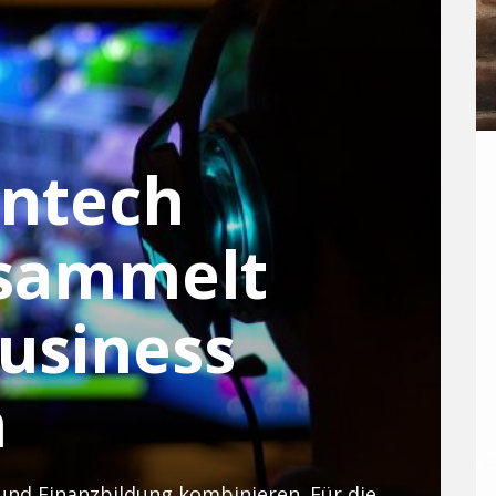
intech
 sammelt
Business
n
Die Münchner wollen Videospiele und Finanzbildung kombinieren. Für diese Idee bekommen sie nun Kapital aus der Gaming-Welt.