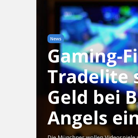
News
Gaming-F
Tradelite
Geld bei 
Angels ei