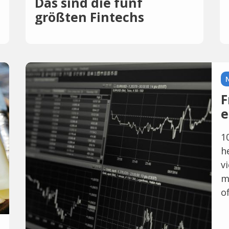
Das sind die fünf
größten Fintechs
Deutschlands
F
e
1
h
v
m
o