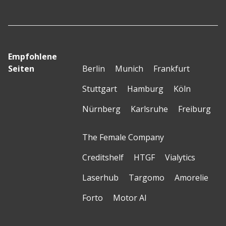
Empfohlene
Seiten
Berlin
Munich
Frankfurt
Stuttgart
Hamburg
Köln
Nürnberg
Karlsruhe
Freiburg
The Female Company
Creditshelf
HTGF
Vialytics
Laserhub
Targomo
Amorelie
Forto
Motor AI