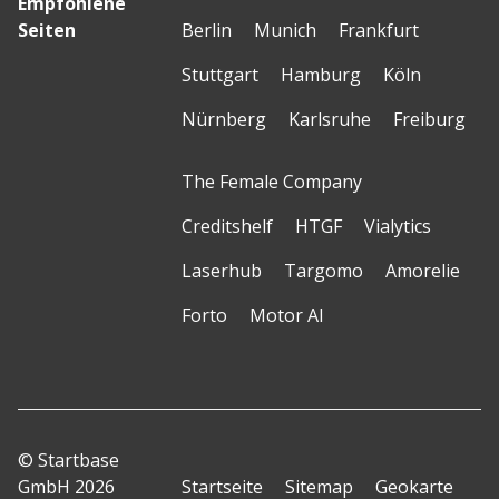
Empfohlene
Seiten
Berlin
Munich
Frankfurt
Stuttgart
Hamburg
Köln
Nürnberg
Karlsruhe
Freiburg
The Female Company
Creditshelf
HTGF
Vialytics
Laserhub
Targomo
Amorelie
Forto
Motor AI
© Startbase
GmbH 2026
Startseite
Sitemap
Geokarte