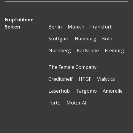
Empfohlene
Seiten
Berlin
Munich
Frankfurt
Stuttgart
Hamburg
Köln
Nürnberg
Karlsruhe
Freiburg
The Female Company
Creditshelf
HTGF
Vialytics
Laserhub
Targomo
Amorelie
Forto
Motor AI