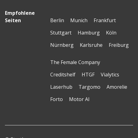
Empfohlene
Seiten
Berlin
Munich
Frankfurt
Stuttgart
Hamburg
Köln
Nürnberg
Karlsruhe
Freiburg
The Female Company
Creditshelf
HTGF
Vialytics
Laserhub
Targomo
Amorelie
Forto
Motor AI