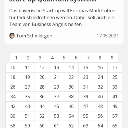
Das bayerische Start-up will Europas Marktführer
für Industriedrohnen werden. Dabei soll auch ein
Team von Business Angels helfen.
Tom Schmidtgen
17.05.2021
1
2
3
4
5
6
7
8
9
10
11
12
13
14
15
16
17
18
19
20
21
22
23
24
25
26
27
28
29
30
31
32
33
34
35
36
37
38
39
40
41
42
43
44
45
46
47
48
49
50
51
52
53
54
55
56
57
58
59
60
61
62
63
64
65