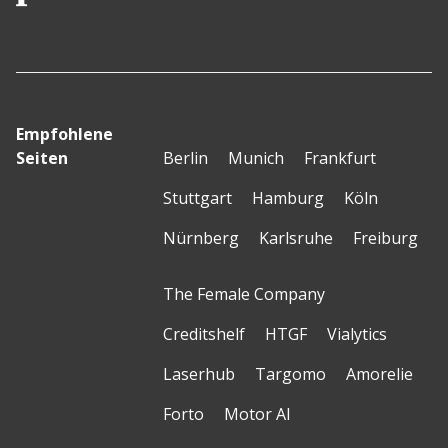
Empfohlene
Seiten
Berlin
Munich
Frankfurt
Stuttgart
Hamburg
Köln
Nürnberg
Karlsruhe
Freiburg
The Female Company
Creditshelf
HTGF
Vialytics
Laserhub
Targomo
Amorelie
Forto
Motor AI