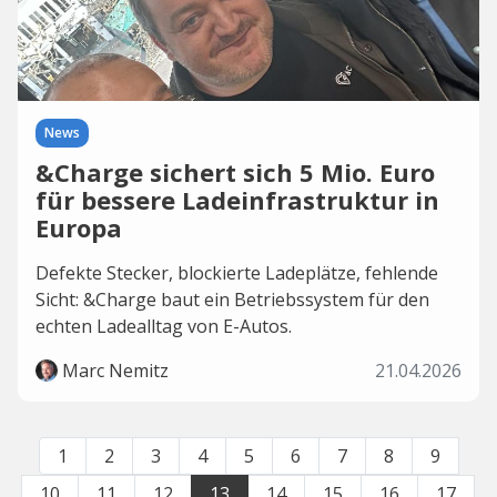
News
&Charge sichert sich 5 Mio. Euro
für bessere Ladeinfrastruktur in
Europa
Defekte Stecker, blockierte Ladeplätze, fehlende
Sicht: &Charge baut ein Betriebssystem für den
echten Ladealltag von E-Autos.
Marc Nemitz
21.04.2026
1
2
3
4
5
6
7
8
9
10
11
12
13
14
15
16
17