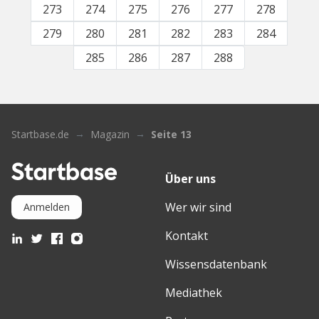
273
274
275
276
277
278
279
280
281
282
283
284
285
286
287
288
Startbase.de
Magazin
Seite 13
Über uns
Wer wir sind
Anmelden
Kontakt
Wissensdatenbank
Mediathek