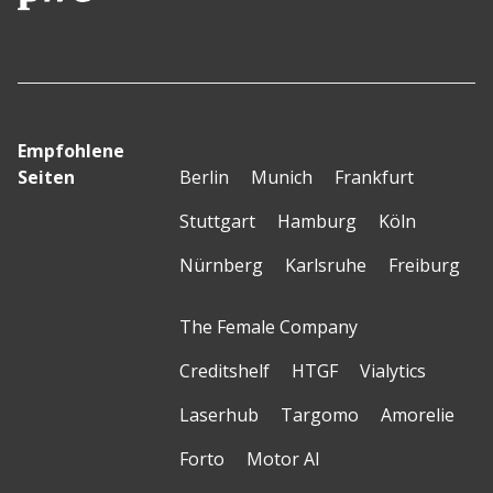
Empfohlene
Seiten
Berlin
Munich
Frankfurt
Stuttgart
Hamburg
Köln
Nürnberg
Karlsruhe
Freiburg
The Female Company
Creditshelf
HTGF
Vialytics
Laserhub
Targomo
Amorelie
Forto
Motor AI