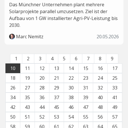
Das Münchner Unternehmen plant mehrere
Solarprojekte parallel umzusetzen. Ziel ist der
Aufbau von 1 GW installierter Agri-PV-Leistung bis
2030.
Marc Nemitz
20.05.2026
1
2
3
4
5
6
7
8
9
10
11
12
13
14
15
16
17
18
19
20
21
22
23
24
25
26
27
28
29
30
31
32
33
34
35
36
37
38
39
40
41
42
43
44
45
46
47
48
49
50
51
52
53
54
55
56
57
58
59
60
61
62
63
64
65