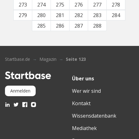
273
274
275
276
277
278
279
280
281
282
283
284
285
286
287
288
Startbase.de
Magazin
Seite 123
Über uns
Wer wir sind
Anmelden
Kontakt
Wissensdatenbank
Mediathek