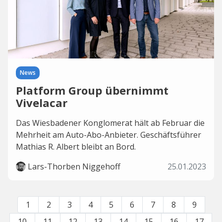
News
Platform Group übernimmt
Vivelacar
Das Wiesbadener Konglomerat hält ab Februar die
Mehrheit am Auto-Abo-Anbieter. Geschäftsführer
Mathias R. Albert bleibt an Bord.
Lars-Thorben Niggehoff
25.01.2023
1
2
3
4
5
6
7
8
9
10
11
12
13
14
15
16
17