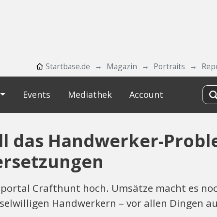
Startbase.de
Magazin
Portraits
Rep
Events
Mediathek
Account
ill das Handwerker-Probl
ersetzungen
portal Crafthunt hoch. Umsätze macht es noch
lwilligen Handwerkern – vor allen Dingen a