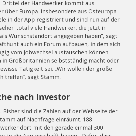
n Drittel der Handwerker kommt aus
quer über Europa. Insbesondere aus Osteuropa
e in der App registriert und sind nun auf der
ehen total viele Handwerker, die jetzt in
in als Wunschstandort angegeben haben”, sagt
rafthunt auch ein Forum aufbauen, in dem sich
gig vom Jobwechsel austauschen können,
h in Großbritannien selbstständig macht oder
wisse Tätigkeit sei. „Wir wollen der große
ch treffen”, sagt Stamm.
che nach Investor
. Bisher sind die Zahlen auf der Webseite der
Stamm auf Nachfrage einräumt. 188
werker dort mit den gerade einmal 300
r in die App geschafft haben. „Dafür, dass