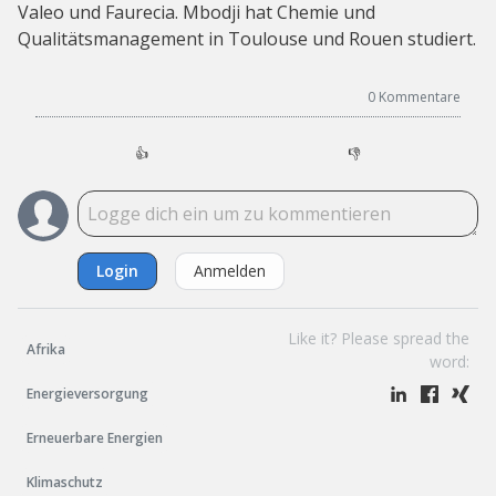
Valeo und Faurecia. Mbodji hat Chemie und
Qualitätsmanagement in Toulouse und Rouen studiert.
0
Kommentare
👍
👎
Login
Anmelden
Like it? Please spread the
Afrika
word:
Energieversorgung
Erneuerbare Energien
Klimaschutz