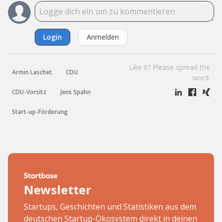
Login
Anmelden
Like it? Please spread the
Armin Laschet
CDU
word:
CDU-Vorsitz
Jens Spahn
Start-up-Förderung
Newsletter
Startups, Geschichten und Statistiken aus dem
deutschen Startup-Ökosystem direkt in deinen