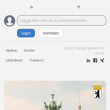
👍
👎
Login
Anmelden
Like it? Please spread the
Alpakas
Gorillas
word:
Lieferdienst
Transport