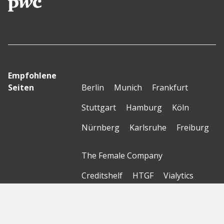
Empfohlene
Seiten
Berlin
Munich
Frankfurt
Stuttgart
Hamburg
Köln
Nürnberg
Karlsruhe
Freiburg
The Female Company
Creditshelf
HTGF
Vialytics
Laserhub
Targomo
Amorelie
Forto
Motor AI