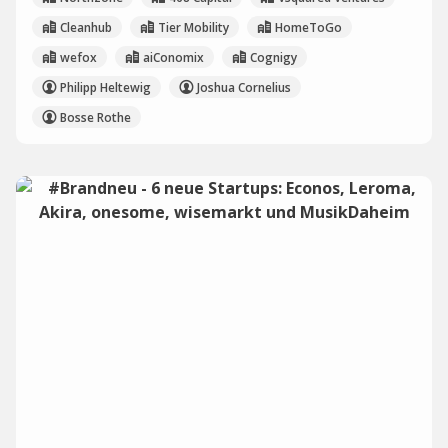
Cleanhub
Tier Mobility
HomeToGo
wefox
aiConomix
Cognigy
Philipp Heltewig
Joshua Cornelius
Bosse Rothe