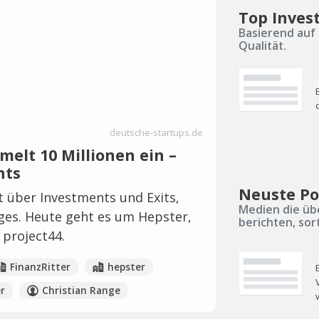
Top Inves
Basierend auf 
Qualität.
deutsche-startups.de
elt 10 Millionen ein –
hts
Neuste Po
 über Investments und Exits,
Medien die üb
ages. Heute geht es um Hepster,
berichten, sor
 project44.
FinanzRitter
hepster
r
Christian Range