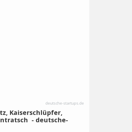
deutsche-startups.de
z, Kaiserschlüpfer,
entratsch - deutsche-