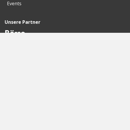
Events
Unsere Partner
Empfohlene
Seiten
Berlin
Munich
Frankfurt