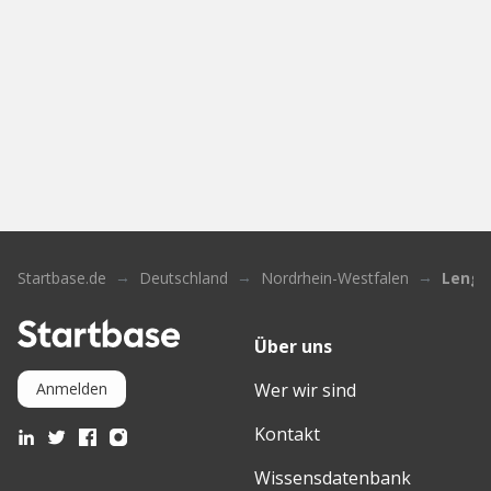
Startbase.de
Deutschland
Nordrhein-Westfalen
Lenge
Über uns
Wer wir sind
Anmelden
Kontakt
Wissensdatenbank