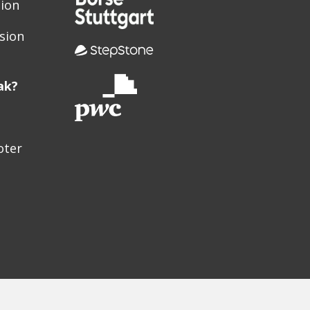
sion
sion
ak?
oter