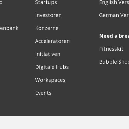
d
Startups
English Ver
Investoren
German Ver
tenbank
Konzerne
Need a bre
Acceleratoren
Fitnesskit
Initiativen
Bubble Sho
Digitale Hubs
Workspaces
Events