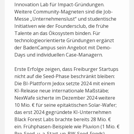
Innovation Lab für Impact-Gründungen.
Weitere Community-Magneten sind die Job-
Messe „Unternehmenslust“ und studentische
Initiativen wie der Foundersclub, die frühe
Talente an das Ökosystem binden. Für
technologie­orientierte Gründungen ergänzt
der BadenCampus sein Angebot mit Demo-
Days und individuellen Case-Managern.
Erste Erfolge zeigen, dass Freiburger Startups
nicht auf die Seed-Phase beschränkt bleiben:
Die BI-Plattform Jedox setzte 2024 mit einem
KI-Release neue internationale Maßstäbe;
NexWafe sicherte im Dezember 2024 weitere
10 Mio. € für seine epitaktischen Solar-Wafer;
das erst 2024 gegründete KI-Unternehmen
Black Forest Labs brachte bereits 28 Mio. €
ein. Frühphasen-Beispiele wie Pluvion (1 Mio. €
Pre-Seed, u. a. Start-up-BW-Seed-Fonds)