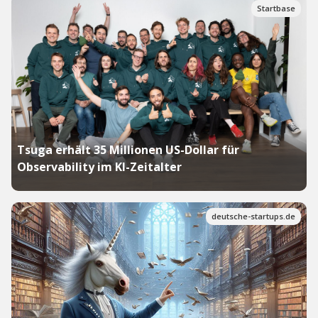
Startbase
Tsuga erhält 35 Millionen US-Dollar für
Observability im KI-Zeitalter
deutsche-startups.de