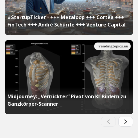
#StartupTicker - +++ Metaloop +++ Cortea +++
FinTech +++ André Schürrle +++ Venture Capital
+++
Trendingtopics.eu
Midjourney: „Verrückter“ Pivot von KI-Bildern zu
Ganzkörper-Scanner