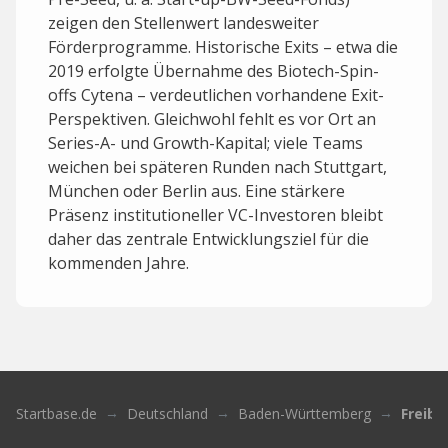
zeigen den Stellenwert landesweiter
Förderprogramme. Historische Exits – etwa die
2019 erfolgte Übernahme des Biotech-Spin-
offs Cytena – verdeutlichen vorhandene Exit-
Perspektiven. Gleichwohl fehlt es vor Ort an
Series-A- und Growth-Kapital; viele Teams
weichen bei späteren Runden nach Stuttgart,
München oder Berlin aus. Eine stärkere
Präsenz institutioneller VC-Investoren bleibt
daher das zentrale Entwicklungsziel für die
kommenden Jahre.
Startbase.de
Deutschland
Baden-Württemberg
Freibu