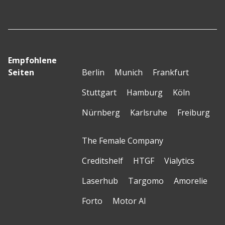
Empfohlene
Seiten
Berlin
Munich
Frankfurt
Stuttgart
Hamburg
Köln
Nürnberg
Karlsruhe
Freiburg
The Female Company
Creditshelf
HTGF
Vialytics
Laserhub
Targomo
Amorelie
Forto
Motor AI