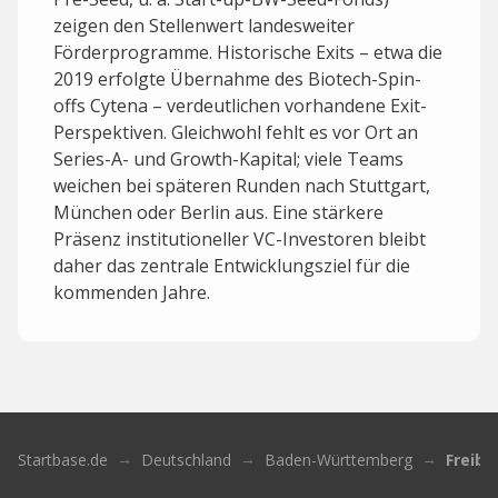
zeigen den Stellenwert landesweiter
Förderprogramme. Historische Exits – etwa die
2019 erfolgte Übernahme des Biotech-Spin-
offs Cytena – verdeutlichen vorhandene Exit-
Perspektiven. Gleichwohl fehlt es vor Ort an
Series-A- und Growth-Kapital; viele Teams
weichen bei späteren Runden nach Stuttgart,
München oder Berlin aus. Eine stärkere
Präsenz institutioneller VC-Investoren bleibt
daher das zentrale Entwicklungsziel für die
kommenden Jahre.
Startbase.de
Deutschland
Baden-Württemberg
Freibu