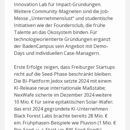
Innovation Lab für Impact-Gründungen.
Weitere Community-Magneten sind die Job-
Messe „Unternehmenslust“ und studentische
Initiativen wie der Foundersclub, die frühe
Talente an das Ökosystem binden. Für
technologie­orientierte Gründungen ergänzt
der BadenCampus sein Angebot mit Demo-
Days und individuellen Case-Managern.
Erste Erfolge zeigen, dass Freiburger Startups
nicht auf die Seed-Phase beschränkt bleiben:
Die BI-Plattform Jedox setzte 2024 mit einem
KI-Release neue internationale Maßstäbe;
NexWafe sicherte im Dezember 2024 weitere
10 Mio. € für seine epitaktischen Solar-Wafer;
das erst 2024 gegründete KI-Unternehmen
Black Forest Labs brachte bereits 28 Mio. €
ein. Frühphasen-Beispiele wie Pluvion (1 Mio. €
Pre-Seed, u. a. Start-up-BW-Seed-Fonds)