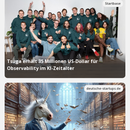
Startbase
Tsuga erhält 35 Millionen US-Dollar für
Observability im KI-Zeitalter
deutsche-startups.de