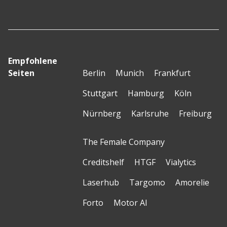
Empfohlene
Seiten
Berlin
Munich
Frankfurt
Stuttgart
Hamburg
Köln
Nürnberg
Karlsruhe
Freiburg
The Female Company
Creditshelf
HTGF
Vialytics
Laserhub
Targomo
Amorelie
Forto
Motor AI