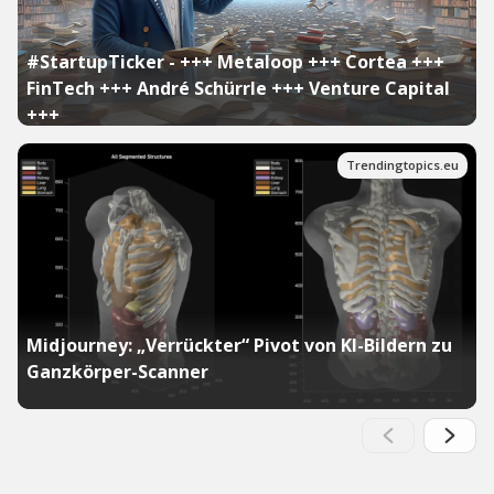
#StartupTicker - +++ Metaloop +++ Cortea +++
FinTech +++ André Schürrle +++ Venture Capital
+++
Trendingtopics.eu
Midjourney: „Verrückter“ Pivot von KI-Bildern zu
Ganzkörper-Scanner