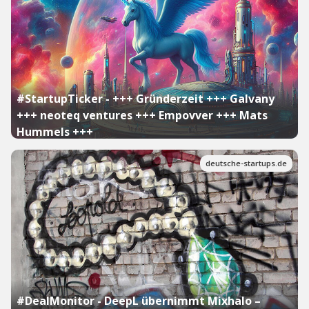
#StartupTicker - +++ Gründerzeit +++ Galvany
+++ neoteq ventures +++ Empovver +++ Mats
Hummels +++
deutsche-startups.de
#DealMonitor - DeepL übernimmt Mixhalo –