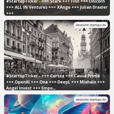
#StartupTicker - +++ Stark +++ Finn +++ Unicorn
+++ ALL IN Ventures +++ XAnge +++ Julian Draxler
+++
deutsche-startups.de
#StartupTicker - +++ Cortea +++ Causa Prima
+++ OpenAI +++ Ona +++ DeepL +++ Mixhalo +++
Angel Invest +++ Empo...
deutsche-startups.de