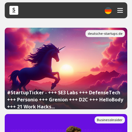
deutsche-startups.de
#StartupTicker - +++ SE3 Labs +++ DefenseTech
+++ Personio +++ Grenion +++ D2C +++ HelloBody
+++ 21 Work Hacks...
BusinessInsider