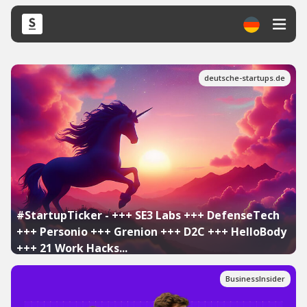
deutsche-startups.de
#StartupTicker - +++ SE3 Labs +++ DefenseTech
+++ Personio +++ Grenion +++ D2C +++ HelloBody
+++ 21 Work Hacks...
BusinessInsider