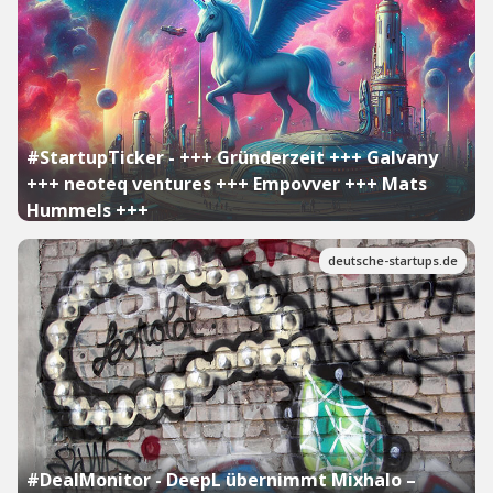
#StartupTicker - +++ Gründerzeit +++ Galvany
+++ neoteq ventures +++ Empovver +++ Mats
Hummels +++
deutsche-startups.de
#DealMonitor - DeepL übernimmt Mixhalo –