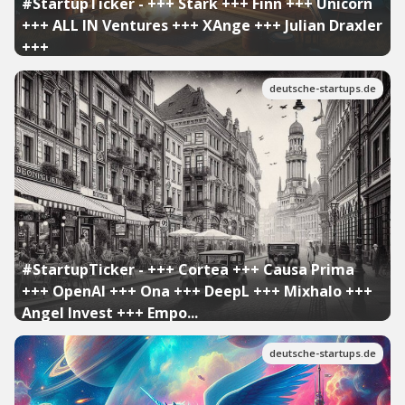
#StartupTicker - +++ Stark +++ Finn +++ Unicorn
+++ ALL IN Ventures +++ XAnge +++ Julian Draxler
+++
deutsche-startups.de
#StartupTicker - +++ Cortea +++ Causa Prima
+++ OpenAI +++ Ona +++ DeepL +++ Mixhalo +++
Angel Invest +++ Empo...
deutsche-startups.de