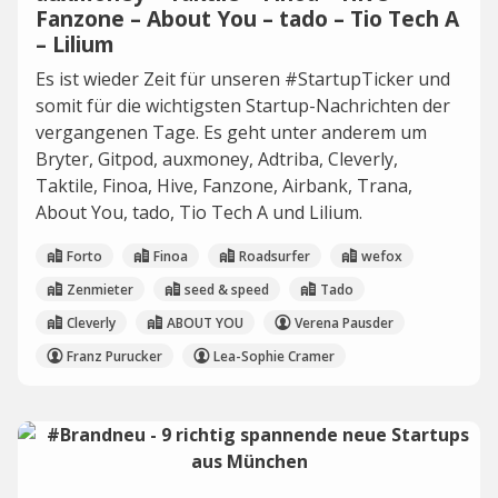
Fanzone – About You – tado – Tio Tech A
– Lilium
Es ist wieder Zeit für unseren #StartupTicker und
somit für die wichtigsten Startup-Nachrichten der
vergangenen Tage. Es geht unter anderem um
Bryter, Gitpod, auxmoney, Adtriba, Cleverly,
Taktile, Finoa, Hive, Fanzone, Airbank, Trana,
About You, tado, Tio Tech A und Lilium.
Forto
Finoa
Roadsurfer
wefox
Zenmieter
seed & speed
Tado
Cleverly
ABOUT YOU
Verena Pausder
Franz Purucker
Lea-Sophie Cramer