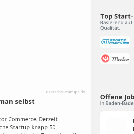
Top Start
Basierend auf 
Qualität.
deutsche-startups.de
Offene Jo
 man selbst
In Baden-Bade
ator Commerce. Derzeit
sche Startup knapp 50