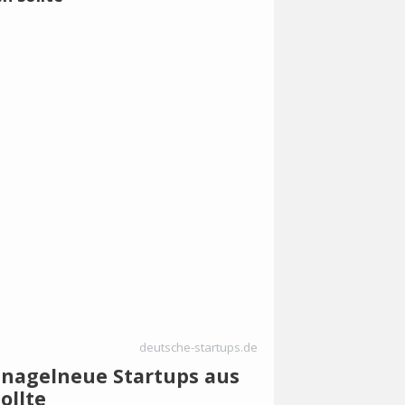
deutsche-startups.de
lnagelneue Startups aus
ollte