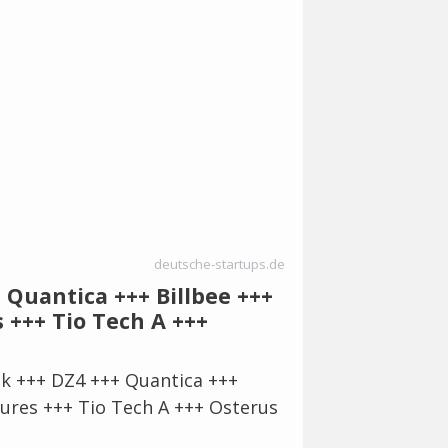
deutsche-startups.de
 Quantica +++ Billbee +++
 +++ Tio Tech A +++
k +++ DZ4 +++ Quantica +++
tures +++ Tio Tech A +++ Osterus