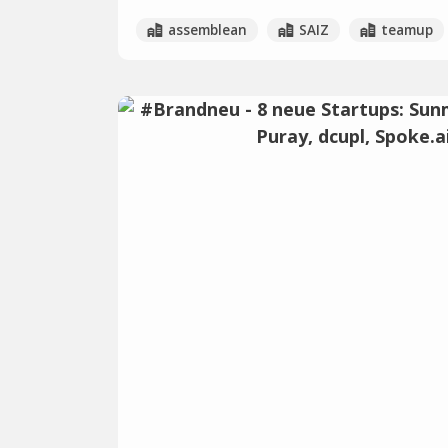
assemblean
SAIZ
teamup