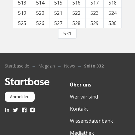
513
514
515
516
517
518
519
520
521
522
523
524
525
526
527
528
529
530
531
Startbase.de
Magazin
News
Seite 332
Über uns
Wer wir sind
Anmelden
Kontakt
Wissensdatenbank
Mediathek