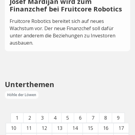
Josef Mardijan wird zum
Finanzchef bei Fruitcore Robotics
Fruitcore Robotics bereitet sich auf neues
Wachstum vor. Der neue Finanzchef soll dafür
unter anderem die Beziehungen zu Investoren
ausbauen.
Unterthemen
Höhle der Löwen
1
2
3
4
5
6
7
8
9
10
11
12
13
14
15
16
17