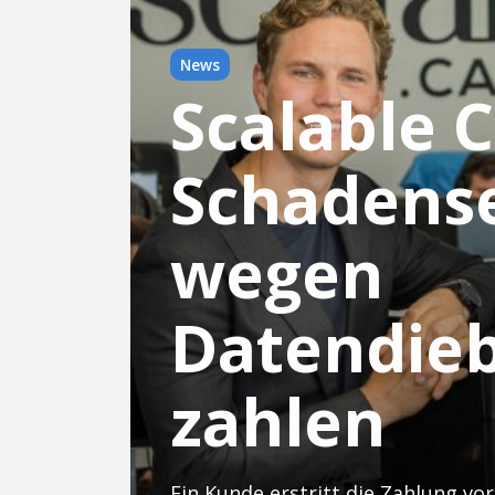
News
Scalable 
Schadense
wegen
Datendieb
zahlen