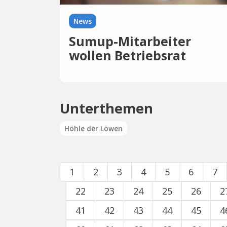
News
Sumup-Mitarbeiter
wollen Betriebsrat
gründen
Unterthemen
Höhle der Löwen
1
2
3
4
5
6
7
22
23
24
25
26
2
41
42
43
44
45
4