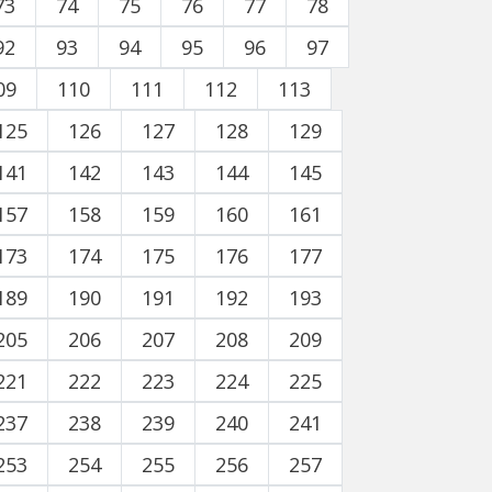
73
74
75
76
77
78
92
93
94
95
96
97
09
110
111
112
113
125
126
127
128
129
141
142
143
144
145
157
158
159
160
161
173
174
175
176
177
189
190
191
192
193
205
206
207
208
209
221
222
223
224
225
237
238
239
240
241
253
254
255
256
257