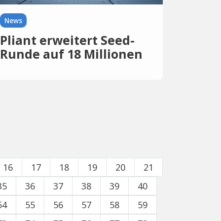
News
Pliant erweitert Seed-
Runde auf 18 Millionen
Euro
16
17
18
19
20
21
35
36
37
38
39
40
54
55
56
57
58
59