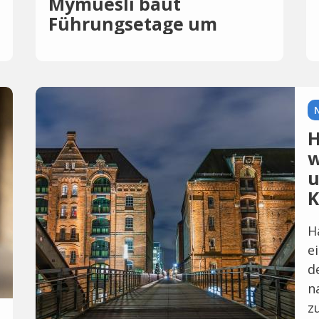
Mymuesli baut
Führungsetage um
H
w
u
K
H
e
d
n
z