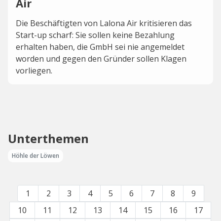
Air
Die Beschäftigten von Lalona Air kritisieren das
Start-up scharf: Sie sollen keine Bezahlung
erhalten haben, die GmbH sei nie angemeldet
worden und gegen den Gründer sollen Klagen
vorliegen.
Unterthemen
Höhle der Löwen
1
2
3
4
5
6
7
8
9
10
11
12
13
14
15
16
17