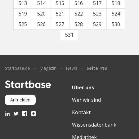
513
514
515
516
517
518
519
520
521
522
523
524
525
526
527
528
529
530
531
Startbase.de
Magazin
News
Seite 418
Über uns
Wer wir sind
Anmelden
Kontakt
Wissensdatenbank
Mediathek