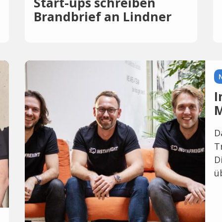
Start-ups schreiben
Brandbrief an Lindner
und Habeck
I
M
D
T
D
ü