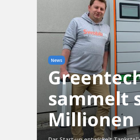
News
Greentec
sammelt 
Millionen