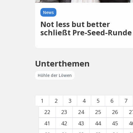
News
Not less but better
schließt Pre-Seed-Runde
ab
Unterthemen
Höhle der Löwen
1
2
3
4
5
6
7
22
23
24
25
26
2
41
42
43
44
45
4