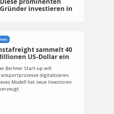
Diese prominenten
Gründer investieren in
veganes Ei
News
nstafreight sammelt 40
illionen US-Dollar ein
as Berliner Start-up will
ransportprozesse digitalisieren.
ieses Modell hat neue Investoren
berzeugt.