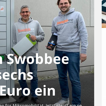
h Swobbee
sechs
 Euro ein
Das Start-up entwickelt Tankstellen für Mikromobilität. Jetzt steigt ein neuer Investor ein.