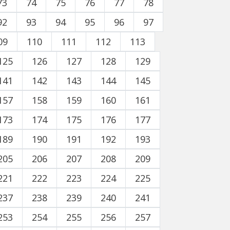
73
74
75
76
77
78
92
93
94
95
96
97
09
110
111
112
113
125
126
127
128
129
141
142
143
144
145
157
158
159
160
161
173
174
175
176
177
189
190
191
192
193
205
206
207
208
209
221
222
223
224
225
237
238
239
240
241
253
254
255
256
257