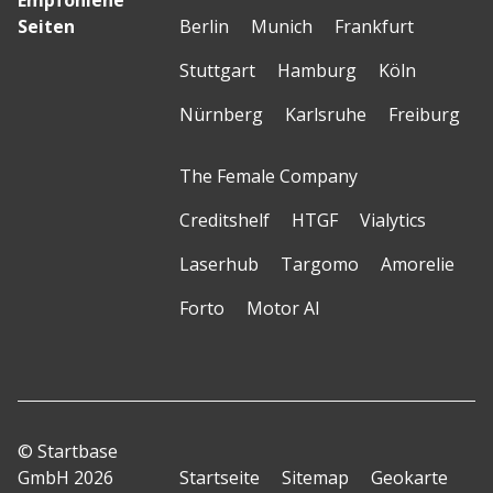
Empfohlene
Seiten
Berlin
Munich
Frankfurt
Stuttgart
Hamburg
Köln
Nürnberg
Karlsruhe
Freiburg
The Female Company
Creditshelf
HTGF
Vialytics
Laserhub
Targomo
Amorelie
Forto
Motor AI
© Startbase
GmbH 2026
Startseite
Sitemap
Geokarte