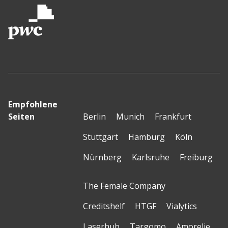
Empfohlene
Seiten
Berlin
Munich
Frankfurt
Stuttgart
Hamburg
Köln
Nürnberg
Karlsruhe
Freiburg
The Female Company
Creditshelf
HTGF
Vialytics
Laserhub
Targomo
Amorelie