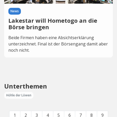
News
Lakestar will Hometogo an die
Börse bringen
Beide Firmen haben eine Absichtserklärung
unterzeichnet. Final ist der Börsengang damit aber
noch nicht.
Unterthemen
Höhle der Löwen
1
2
3
4
5
6
7
8
9