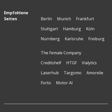
Empfohlene
Seiten
Berlin
Munich
Frankfurt
Stuttgart
Hamburg
Köln
Nürnberg
Karlsruhe
Freiburg
The Female Company
Creditshelf
HTGF
Vialytics
Laserhub
Targomo
Amorelie
Forto
Motor AI