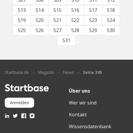
507
508
509
510
511
512
513
514
515
516
517
518
519
520
521
522
523
524
525
526
527
528
529
530
531
Startbase.de
Magazin
News
Seite 395
Über uns
Wer wir sind
Anmelden
Kontakt
Wissensdatenbank