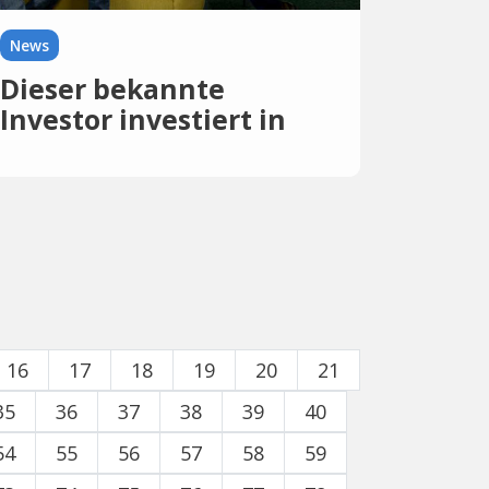
News
Dieser bekannte
Investor investiert in
Filestage
16
17
18
19
20
21
35
36
37
38
39
40
54
55
56
57
58
59