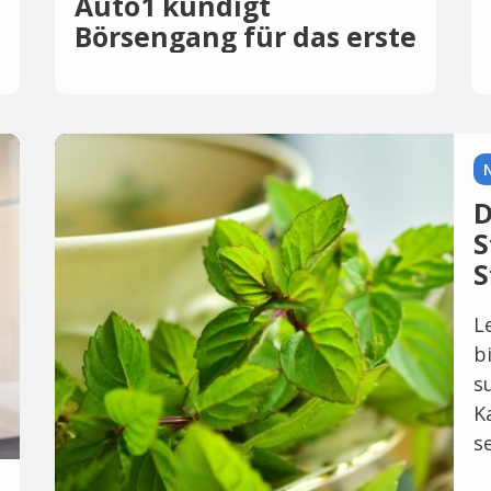
Auto1 kündigt
Börsengang für das erste
Quartal an
D
S
S
L
b
s
K
s