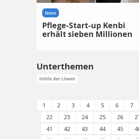
News
Pflege-Start-up Kenbi
erhält sieben Millionen
Euro
Unterthemen
Höhle der Löwen
1
2
3
4
5
6
7
22
23
24
25
26
2
41
42
43
44
45
4