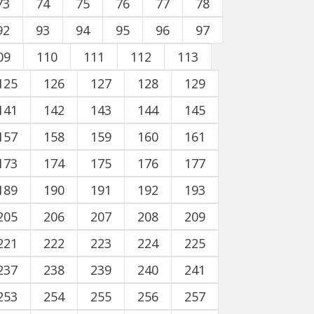
73
74
75
76
77
78
92
93
94
95
96
97
09
110
111
112
113
125
126
127
128
129
141
142
143
144
145
157
158
159
160
161
173
174
175
176
177
189
190
191
192
193
205
206
207
208
209
221
222
223
224
225
237
238
239
240
241
253
254
255
256
257