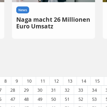
News
Naga macht 26 Millionen
Euro Umsatz
8
9
10
11
12
13
14
15
7
28
29
30
31
32
33
34
6
47
48
49
50
51
52
53