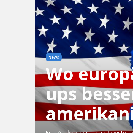
News
Wo europä
ups besser
amerikan